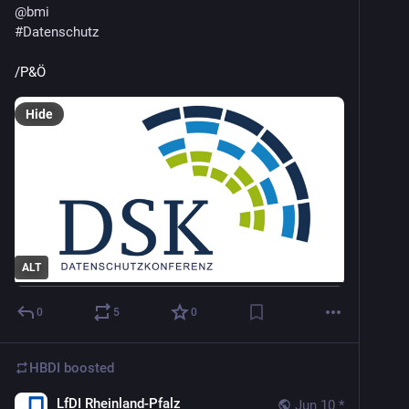
@
bmi
#
Datenschutz
/P&Ö
Hide
ALT
0
5
0
HBDI
boosted
LfDI Rheinland-Pfalz
Jun 10
*