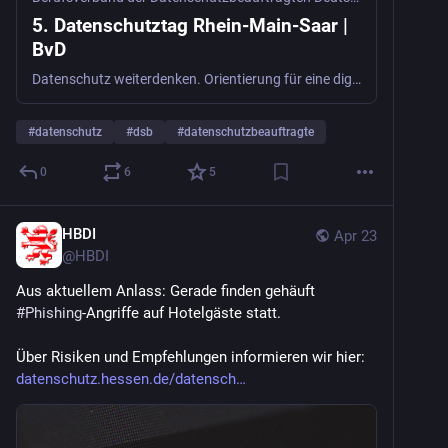
5. Datenschutztag Rhein-Main-Saar |
BvD
Datenschutz weiterdenken. Orientierung für eine digitale Zukunft Die Digitalisierung hat in den vergangenen 25 Jahren Verwaltung, Wirtschaft und Gesellschaft grundlegend verändert – und sie entwickelt sich mit rasanter Geschwindigkeit weiter. Datenschutzbeauftragte stehen heute nicht mehr nur vor der Aufgabe, bestehende Datenverarbeitungsprozesse verantwortungsvoll zu begleiten, sondern müssen die digitale Gegenwart aktiv als Ausgangspunkt für die Zukunftsgestaltung ... 5. Datenschutztag Rhein-Main-Saar
#
datenschutz
#
dsb
#
datenschutzbeauftragte
0
6
5
HBDI
Apr 23
@
HBDI
Aus aktuellem Anlass: Gerade finden gehäuft 
#
Phishing
-Angriffe auf Hotelgäste statt. 
Über Risiken und Empfehlungen informieren wir hier: 
datenschutz.hessen.de/datensch