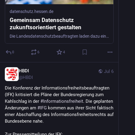
datenschutz.hessen.de
Gemeinsam Datenschutz
zukunftsorientiert gestalten
Die Landesdatenschutzbeauftragten laden dazu ein, die "Stuttgarter Impulse" zur Modernisierung des Datenschutzes zu kommentieren und eigene Vorschläge einzubringen.
0
6
4
HBDI
Jul 6
@
HBDI
Die Konferenz der Informationsfreiheitsbeauftragten 
(IFK) kritisiert die Pläne der Bundesregierung zum 
Kahlschlag in der 
#
Informationsfreiheit
. Die geplanten 
Änderungen am 
#
IFG
 kommen aus ihrer Sicht faktisch 
einer Abschaffung des Informationsfreiheitsrechts auf 
Bundesebene nahe. 
Zur Pressemitteilung der IFK: 