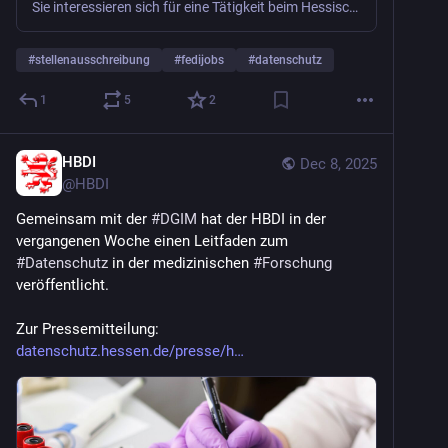
Sie interessieren sich für eine Tätigkeit beim Hessischen Beauftragten für Datenschutz und Informationsfreiheit? Dann sind Sie hier richtig.
#
stellenausschreibung
#
fedijobs
#
datenschutz
1
5
2
HBDI
Dec 8, 2025
@
HBDI
Gemeinsam mit der 
#
DGIM
 hat der HBDI in der 
vergangenen Woche einen Leitfaden zum 
#
Datenschutz
 in der medizinischen 
#
Forschung
veröffentlicht. 
Zur Pressemitteilung: 
datenschutz.hessen.de/presse/h