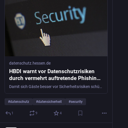
datenschutz.hessen.de
HBDI warnt vor Datenschutzrisiken
durch vermehrt auftretende Phishing-
Angriffe auf Gäste von Hotels
Damit sich Gäste besser vor Sicherheitsrisiken schützen können, möchte der HBDI über die aktuellen Gefahren informieren und Hinweise zum Umgang bereitstellen.
#
datenschutz
#
datensicherheit
#
security
1
9
4