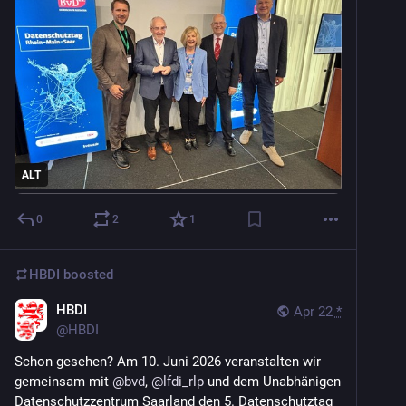
ALT
0
2
1
HBDI
boosted
HBDI
Apr 22
*
@
HBDI
Schon gesehen? Am 10. Juni 2026 veranstalten wir 
gemeinsam mit 
@
bvd
, 
@
lfdi_rlp
 und dem Unabhänigen 
Datenschutzzentrum Saarland den 5. Datenschutztag 