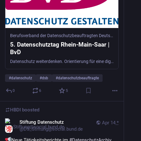
Berufsverband der Datenschutzbeauftragten Deutschlands (BvD) e.V.
5. Datenschutztag Rhein-Main-Saar |
BvD
Datenschutz weiterdenken. Orientierung für eine digitale Zukunft Die Digitalisierung hat in den vergangenen 25 Jahren Verwaltung, Wirtschaft und Gesellschaft grundlegend verändert – und sie entwickelt sich mit rasanter Geschwindigkeit weiter. Datenschutzbeauftragte stehen heute nicht mehr nur vor der Aufgabe, bestehende Datenverarbeitungsprozesse verantwortungsvoll zu begleiten, sondern müssen die digitale Gegenwart aktiv als Ausgangspunkt für die Zukunftsgestaltung ... 5. Datenschutztag Rhein-Main-Saar
#
datenschutz
#
dsb
#
datenschutzbeauftragte
0
6
5
HBDI
boosted
Stiftung Datenschutz
Apr 14
*
@
DS_Stiftung@social.bund.de
Neue Tätigkeitsberichte im 
#
DatenschutzArchiv