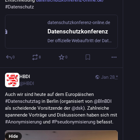
#
Datenschutz
datenschutzkonferenz-online.de
Datenschutzkonferenz
Der offizielle Webauftritt der Datenschutzkonferenz (DSK), dem Gremium der deutschen Datenschutzaufsichtsbehörden
0
8
0
HBDI
Jan 28
*
@
HBDI
Auch wir sind heute auf dem Europäischen 
#
Datenschutztag
 in Berlin (organisiert von 
@
BlnBDI
als scheidende Vorsitzende der 
@
dsk
). Zahlreiche 
spannende Vorträge und Diskussionen haben sich mit 
#
Anonymisierung
 und 
#
Pseudonymisierung
 befasst. 
Hide