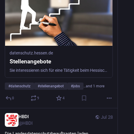
datenschutz.hessen.de
Stellenangebote
Sie interessieren sich für eine Tätigkeit beim Hessischen Beauftragten für Datenschutz und Informationsfreiheit? Dann sind Sie hier richtig.
#
datenschutz
#
stellenangebot
#
jobs
…and 1 more
0
9
4
HBDI
Jul 28
@
HBDI
Die Landesdatenschutzbeauftragten laden 