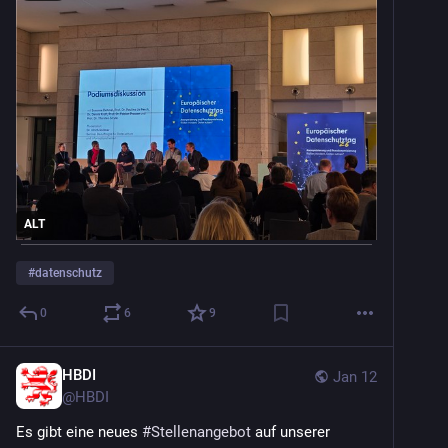
ALT
#
datenschutz
0
6
9
HBDI
Jan 12
@
HBDI
Es gibt eine neues 
#
Stellenangebot
 auf unserer 