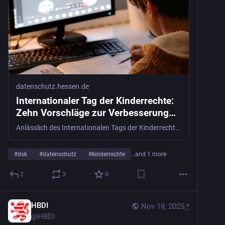
datenschutz.hessen.de
Internationaler Tag der Kinderrechte:
Zehn Vorschläge zur Verbesserung
des Datenschutzes von Kindern
Anlässlich des Internationalen Tags der Kinderrechte veröffentlicht die DSK Reformvorschläge zur Verbesserung des gesetzlichen Datenschutzes von Kindern.
#
dsk
#
datenschutz
#
kinderrechte
…and 1 more
2
3
0
HBDI
Nov 18, 2025
*
@
HBDI