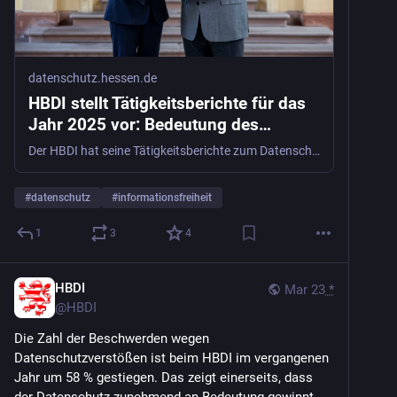
datenschutz.hessen.de
HBDI stellt Tätigkeitsberichte für das
Jahr 2025 vor: Bedeutung des
Datenschutzes nimmt zu
Der HBDI hat seine Tätigkeitsberichte zum Datenschutz und zur Informationsfreiheit vorgestellt und sie an die Präsidentin des Hessischen Landtages, Astrid Wallmann, übergeben.
#
datenschutz
#
informationsfreiheit
1
3
4
HBDI
Mar 23
*
@
HBDI
Die Zahl der Beschwerden wegen 
Datenschutzverstößen ist beim HBDI im vergangenen 
Jahr um 58 % gestiegen. Das zeigt einerseits, dass 