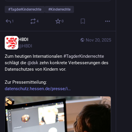
#
TagderKinderrechte
#
Kinderrechte
1
4
0
HBDI
Nov 20, 2025
@
HBDI
Zum heutigen Internationalen 
#
TagderKinderrechte
schlägt die 
@
dsk
 zehn konkrete Verbesserungen des 
Datenschutzes von Kindern vor. 
Zur Pressemitteilung: 
datenschutz.hessen.de/presse/i